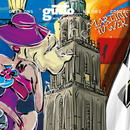
T
OVER ONS
NIEUWS
CONTAC