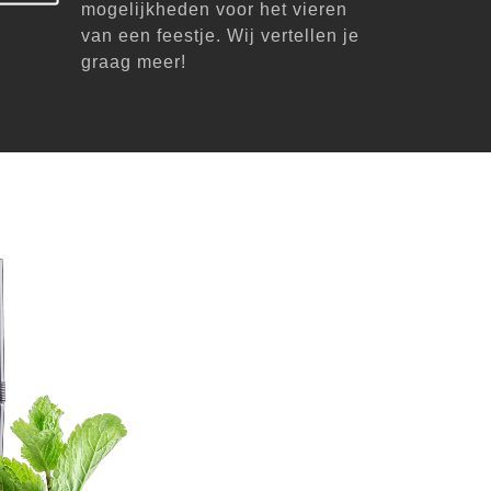
mogelijkheden voor het vieren
van een feestje. Wij vertellen je
graag meer!