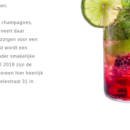
ven.
n, champagnes,
rveert daar
 zorgen voor een
st wordt een
nder smakelijke
l 2018 zijn de
reen hier heerlijk
elestraat 31 in