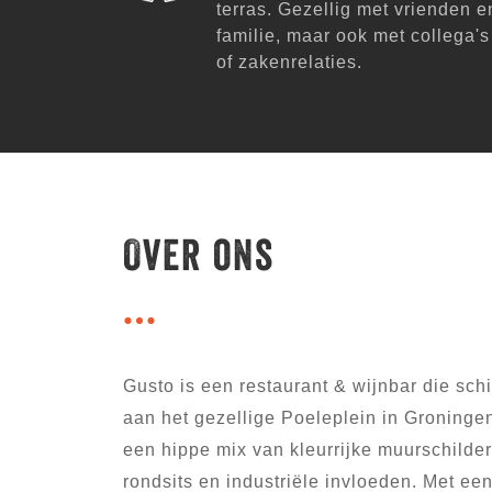
terras. Gezellig met vrienden e
familie, maar ook met collega's
of zakenrelaties.
Over ons
Gusto is een restaurant & wijnbar die sch
aan het gezellige Poeleplein in Groningen.
een hippe mix van kleurrijke muurschilder
rondsits en industriële invloeden. Met een 