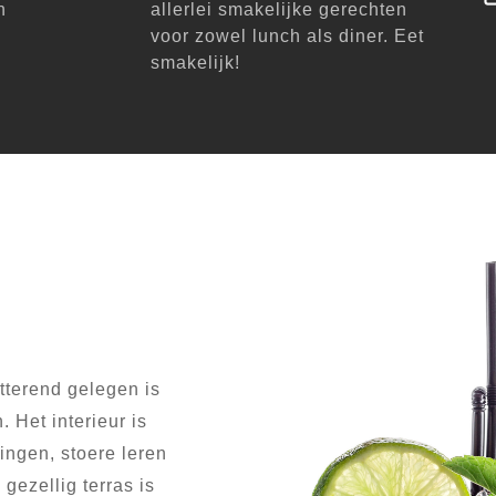
n
allerlei smakelijke gerechten
voor zowel lunch als diner. Eet
smakelijk!
itterend gelegen is
 Het interieur is
ingen, stoere leren
gezellig terras is